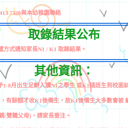
13 7320與本幼稚園聯絡
取錄結果公布
方式通知家長N1 / K1 取錄結果。
其他資訊：
予1-8月出生足齡入讀N1之學生 或K1插班生到校面
1，有餘額才收K1後備生，故K1後備生大多數會被
單親/雙職父母)，請家長垂注。