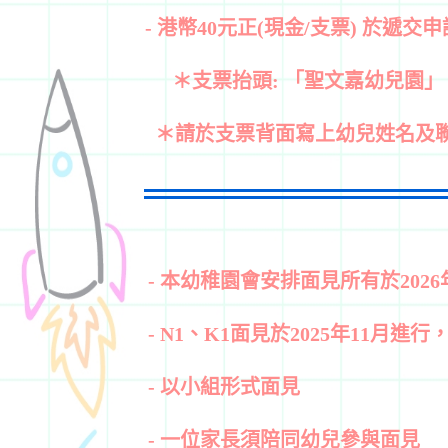
- 港幣40元正(現金/支票) 於
＊支票抬頭: 「聖文嘉幼兒園」
＊請於支票背面寫上幼兒姓名及
- 本幼稚園會安排面見所有於202
- N1
、K1面見於2025年11月進
- 以小組形式面見
- 一位家長須陪同幼兒參與面見