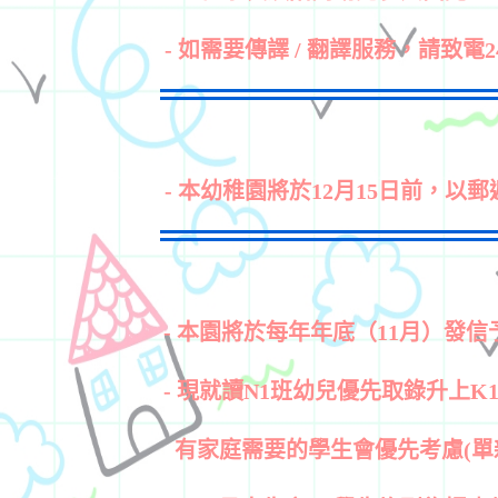
- 如需要傳譯 / 翻譯服務，請致電24
- 本幼稚園將於12月15日前，以郵遞
- 本園將於每年年底（11月）發信
- 現就讀N1班幼兒優先取錄升上K
有家庭需要的學
生會優先
考慮(