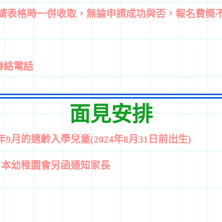
遞交申請表格時一併收取，無論申請成功與否，報名費概
聯絡電話
面見安排
6年9月的適齡入學兒童
(2024
年
8
月
31
日前出生
)
行，本幼稚園會另函通知家長