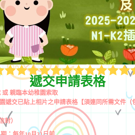
遞交申請表格
載 或 親臨本幼稚園索取
本幼稚園遞交已貼上相片之申請表格【須連同所需文件（
郵信封）
期：每年10月31日前