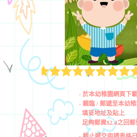
- ​於本幼稚園網頁下
- 親臨 / 郵遞至
填妥地址及貼上
足夠郵資$2.4之回
- 截止遞交申請表格日