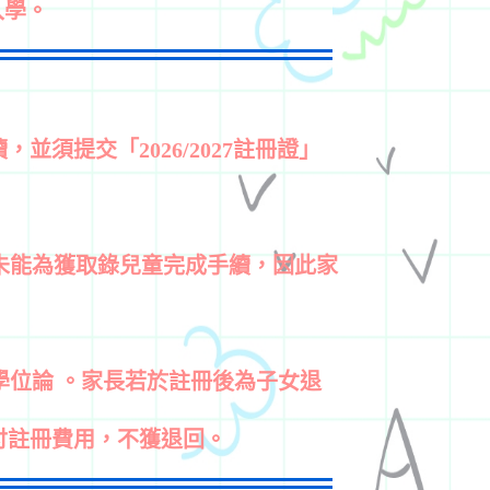
入學。
須提交「2026/2027
註冊證」
或未能為獲取錄兒童完成手
續，因此家
棄學位論 。家長若於註冊後
為子女退
繳付註冊費用，不
獲退回。