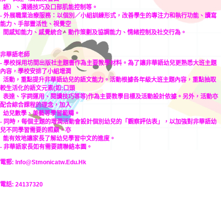
語）、溝通技巧及口部肌能控制等。
- 外展職業治療服務：以個別／小組訓練形式，改善學生的專注力和執行功能、讀寫
能力、手部靈活性、視覺空
間感知能力、感覺統合、動作策劃及協調能力、情緒控制及社交行為。
非華語老師
- 學校採用坊間出版社主題書作為主要教學材料。為了讓非華語幼兒更熟悉大班主題
內容，學校安排了小組增潤
活動，重點提升非華語幼兒的語文能力。活動根據各年級大班主題內容，重點抽取
較生活化的語文元素(如:口頭
表達、字詞運用、閱讀技巧等等)作為主要教學目標及活動設計依據。另外，活動亦
配合綜合課程的理念，加入
幼兒數學、美藝等學習範疇。
- 同時，每個主題的增潤活動會設計個別幼兒的「觀察評估表」，以加強對非華語幼
兒不同學習需要的照顧，亦
能有效地讓家長了解幼兒學習中文的進度。
- 非華語家長如有需要請聯絡本園。
電郵: Info@stmonicatw.edu.hk
電話: 24137320