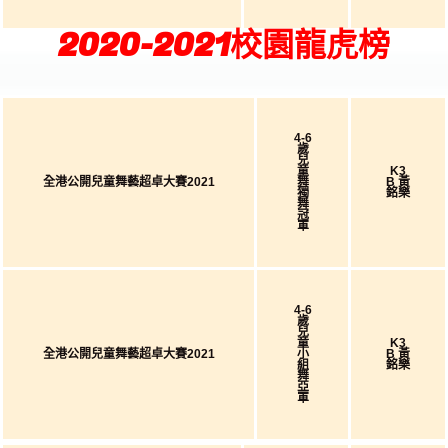
2020-2021校園龍虎榜
4-6
歲
兒
童
K3
全港公開兒童舞藝超卓大賽2021
舞
B 黃
獨
銘樂
舞
冠
軍
4-6
歲
兒
童
K3
全港公開兒童舞藝超卓大賽2021
小
B 黃
組
銘樂
舞
亞
軍