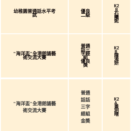
K2
B
幼稚園普通話水平考
優良
石
試
二級
曦
妮
普通
K2
話三
B
"海洋盃"全港朗誦藝
字經
陳
術交流大賽
組
浠
優良
妍
獎
普通
K2
話話
A
"海洋盃"全港朗誦藝
黃
三字
術交流大賽
玥
經組
晴
金奬