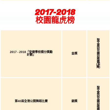
2017-2018
校園龍虎榜
聖
文
嘉
幼
兒
2017 - 2018「安健學校積分獎勵
金獎
園
計劃」
幼
稚
園
(荃
灣)
聖
文
嘉
幼
兒
第40屆全港公開舞蹈比賽
銀獎
園
幼
稚
園