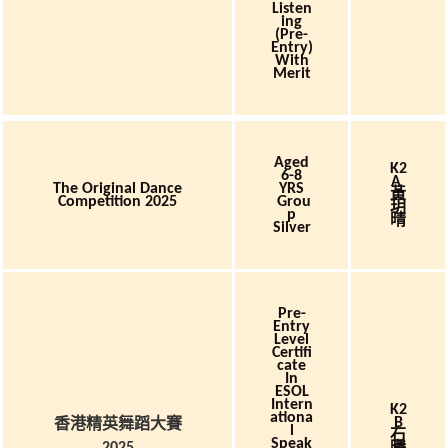
Listen
Ing
(Pre-
Entry)
With
Merit
Aged
K2
6-8
A
The Original Dance
YRS
黃
Competition 2025
Grou
玥
P
晴
Silver
Pre-
Entry
Level
Certifi
Cate
In
ESOL
Intern
K2
Ationa
香港精英舞蹈大賽
B
L
石
Speak
曦