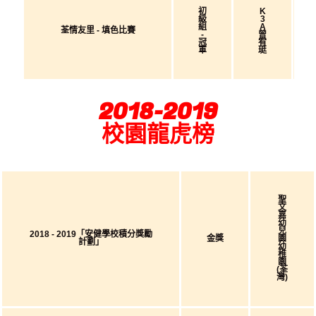
初
K
級
3
組
A
荃情友里 - 填色比賽
-
曾
冠
宥
軍
珽
2018-2019
校園龍虎榜
聖
文
嘉
幼
兒
2018 - 2019「安健學校積分獎勵
金獎
園
計劃」
幼
稚
園
(荃
灣)