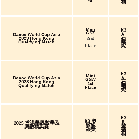
獎
桐
Mini
K3
GSZ
Dance World Cup Asia
A
石
2023 Hong Kong
2nd
Qualifying Match
曦
Place
妮
K3
Mini
Dance World Cup Asia
A
GSW
2023 Hong Kong
石
1st
Qualifying Match
曦
Place
妮
K3
K3 奧
B
2025 香港學界數學及
數組
藍
奧數精英賽
婧
銀獎
桐