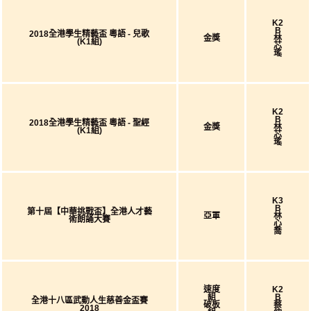
K2
B
2018全港學生精藝盃 粵語 - 兒歌
金獎
林
(K1組)
芯
瑤
K2
B
2018全港學生精藝盃 粵語 - 聖經
金獎
林
(K1組)
芯
瑤
K3
B
第十屆【中華挑戰盃】全港人才藝
亞軍
林
術朗誦大賽
心
喬
速度
K2
組
B
全港十八區武動人生慈善金盃賽
破板
蔡
2018