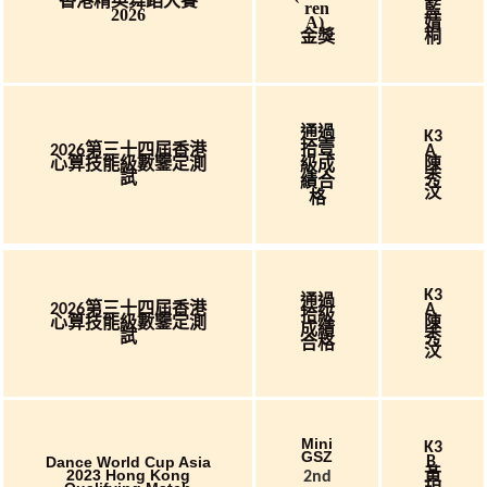
香港精英舞蹈大賽
Ren
藍
2026
A)
婧
金獎
桐
通過
K3
拾壹
香港
2026第三十四屆
A
心算技能級數鑒定測
陳
級成
試
秀
績合
汶
格
K3
通過
香港
2026第三十四屆
A
拾級
心算技能級數鑒定測
陳
成績
試
秀
合格
汶
Mini
K3
GSZ
Dance World Cup Asia
B
黃
2023 Hong Kong
2nd