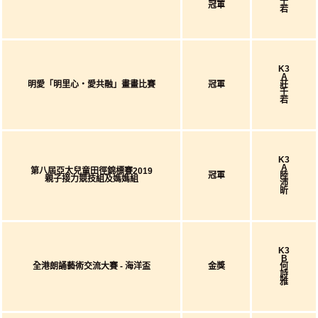
千
冠軍
若
K3
A
明愛「明里心‧愛共融」畫畫比賽
冠軍
莊
千
若
K3
A
第八屆亞太兒童田徑錦標賽2019
冠軍
陸
親子接力競技組及媽媽組
沛
昕
K3
B
全港朗誦藝術交流大賽 - 海洋盃
金獎
何
詩
雅