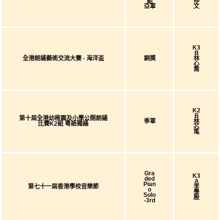
組
仲
亞軍
文
K3
B
全港朗誦藝術交流大賽 - 海洋盃
銅獎
林
心
喬
K2
B
第十屆全港幼稚園及小學公開朗誦
季軍
林
比賽k2組 粵語獨誦
芯
瑤
Gra
K3
Ded
A
Pian
第七十一屆香港學校音樂節
李
O
學
Solo
殷
-3rd