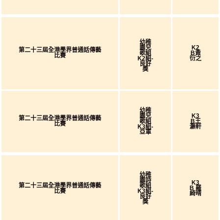
幼稚
園兒
K2
第二十三屆全港學界普通話傳藝
歌組
B黃
比賽
K2組-
衍之
良好
獎
幼稚
園兒
K3
第二十三屆全港學界普通話傳藝
歌組
B王
比賽
K3組-
灝軒
亞軍
幼稚
園詩
K3
第二十三屆全港學界普通話傳藝
歌組
B 羅
比賽
K3組-
綺晴
良好
獎