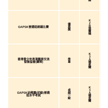
鋒
K
2
優
B
GAPSK普通話朗誦比賽
異
張
獎
爾
楠
K
3
香港青少年表演藝術交流
季
A
發展協會(鋼琴)
軍
楊
星
耀
K
卓
3
GAPSK幼稚園(初級)普通
越
A
話水平考試
一
楊
級
星
耀