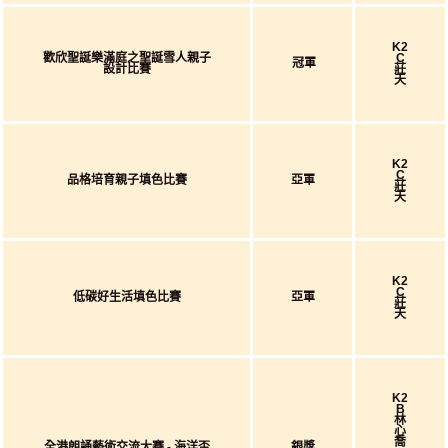
K2
歡欣聖誕樂滿庭之聖誕雪人親子
C
冠軍
設計比賽
莊
天
K2
C
品格培育親子填色比賽
亞軍
莊
天
K2
C
低碳好生活填色比賽
亞軍
莊
天
K2
B
林
心
喬
全港朗誦藝術交流大賽 - 海洋盃
銀獎