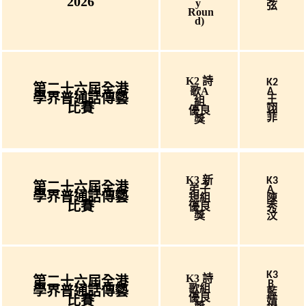
2026
Y
弦
Roun
D)
K2 詩
K2
第二十六屆全港
歌A
A
學界普通話傳藝
王
組
比賽
翊
優良
菲
獎
K3 新
K3
第二十六屆全港
弟子
A
學界普通話傳藝
規組
陳
比賽
優良
秀
獎
汶
K3
K3 詩
第二十六屆全港
B
歌組
學界普通話傳藝
藍
優良
比賽
婧