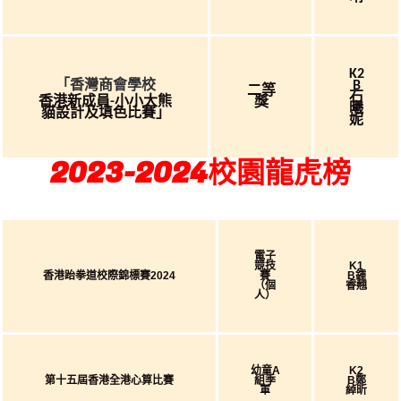
K2
「香灣商會學校
B
二等
石
香港新成員
小小大熊
獎
-
曦
貓設計及填色比賽」
妮
2023-2024校園龍虎榜
電子
競技
K1
香港跆拳道校際錦標賽2024
賽
B鍾
（個
睿翹
人）
幼童A
K2
第十五屆香港全港心算比賽
組季
B鄭
軍
綽昕