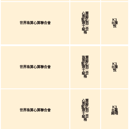
心算
等級
監定-
K3
世界珠算心算聯合會
達到
B陳
十二
悦
級合
格
珠算
等級
監定-
K3
世界珠算心算聯合會
達到
B陳
十二
悦
級合
格
心算
等級
監定-
K3
世界珠算心算聯合會
達到
B羅
十二
綺晴
級合
格