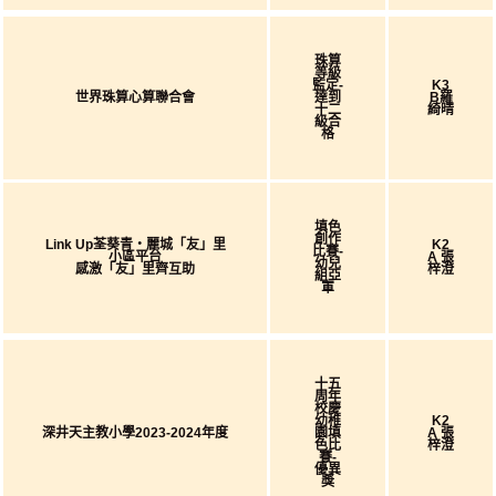
珠算
等級
監定-
K3
世界珠算心算聯合會
達到
B羅
十二
綺晴
級合
格
填色
創作
Link Up荃葵青‧麗城「友」里
K2
比賽-
小區平台
A 張
幼兒
感激「友」里齊互助
梓澄
組亞
軍
十五
周年
校慶
幼稚
K2
深井天主教小學2023-2024年度
園填
A 張
色比
梓澄
賽-
優異
獎