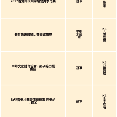
2017香港胡氏跆拳道會搏撃比賽
冠軍
冼
皓
雯
K3
平衡
A
體育先鋒體操比賽暨邀請賽
木冠
冼
軍
皓
雯
K3
B
中華文化體育協會 - 親子接力媽
冠軍
陸
媽組
沛
晴
K3
B
幼兒音樂才藝表演藝術家 西樂組
冠軍
李
- 鋼琴
以
晴