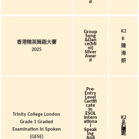
D
K2
Group
Song
B
&Dan
香港精英舞蹈大賽
Ce(Mi
陳
Ni)
2025
Silver
浠
Awar
D
妍
Pre-
Entry
Level
Certifi
Cate
In
ESOL
Trinity College London
Intern
K2
Ationa
B
Grade 1 Graded
石
L
曦
Examination in Spoken
Speak
妮
Ing
(GESE)
And