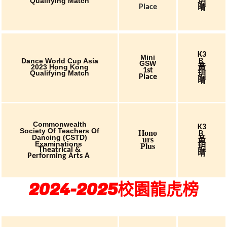
Qualifying Match
玥
Place
晴
K3
Mini
Dance World Cup Asia
B
GSW
2023 Hong Kong
黃
1st
Qualifying Match
玥
Place
晴
Commonwealth
K3
Society Of Teachers Of
Hono
B
Dancing (CSTD)
Urs
黃
Examinations
Plus
玥
Theatrical &
晴
Performing Arts A
2024-2025校園龍虎榜