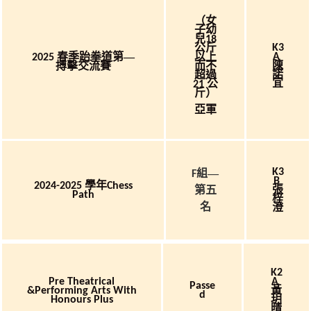
（女
子幼
兒
18
公斤
K3
春季跆拳道第—
以上
A
2025
陳
搏擊交流賽
而不
諾
超過
宜
公
21
斤）
亞軍
K3
組—
F
B
學年
2024-2025
Chess
張
第五
Path
梓
名
澄
K2
Pre Theatrical
A
Passe
黃
&Performing Arts With
D
玥
Honours Plus
晴