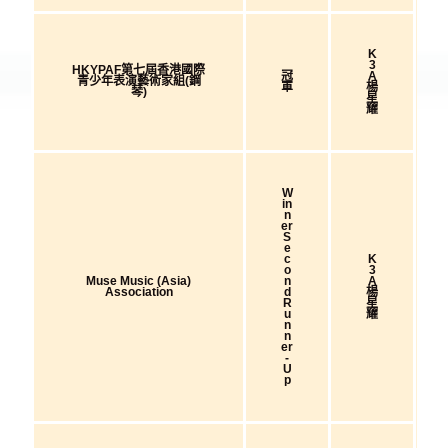
K
3
HKYPAF第七屆香港國際
冠
A
青少年表演藝術家組(鋼
軍
楊
琴)
星
耀
W
In
N
Er
S
E
C
K
O
3
Muse Music (Asia)
N
A
Association
D
楊
R
星
U
耀
N
N
Er
-
U
P