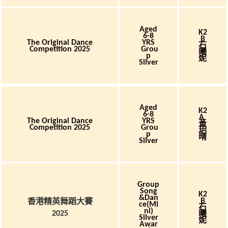
Aged
K2
6-8
B
The Original Dance
YRS
石
Competition 2025
Grou
曦
P
妮
Silver
Aged
K2
6-8
A
The Original Dance
YRS
黃
Competition 2025
Grou
玥
P
晴
Silver
Group
Song
K2
&Dan
香港精英舞蹈大賽
B
Ce(Mi
石
Ni)
曦
2025
Silver
妮
Awar