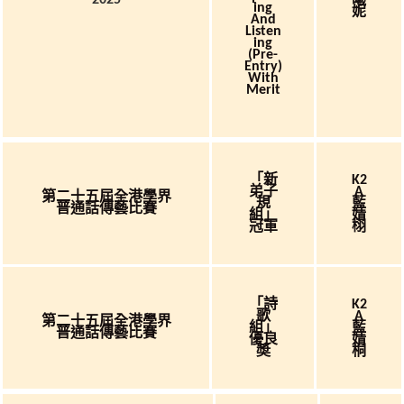
2025
Ing
妮
And
Listen
Ing
(Pre-
Entry)
With
Merit
「新
K2
弟子
A
第二十五屆全港學界
規
藍
普通話傳藝比賽
組」
婧
冠軍
栩
「詩
K2
歌
A
第二十五屆全港學界
組」
藍
普通話傳藝比賽
優良
婧
奬
桐