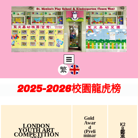
2025-2026校園龍虎榜
Gold
Awar
LONDON
K2
D
B
YOUTH ART
(Preli
鄭
COMPETITION
Minar
承