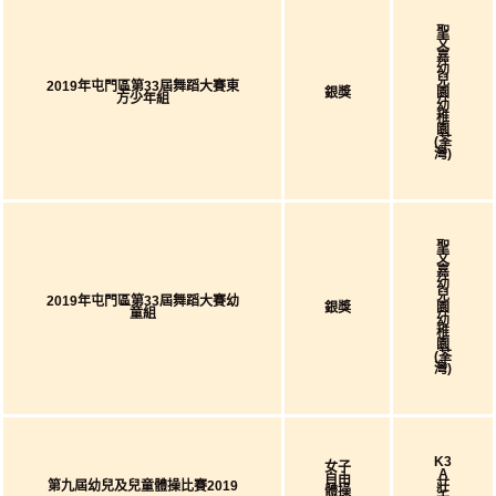
聖
文
嘉
幼
兒
2019年屯門區第33屆舞蹈大賽東
銀獎
園
方少年組
幼
稚
園
(荃
灣)
聖
文
嘉
幼
兒
2019年屯門區第33屆舞蹈大賽幼
銀獎
園
童組
幼
稚
園
(荃
灣)
K3
女子
A
自由
第九屆幼兒及兒童體操比賽2019
莊
體操