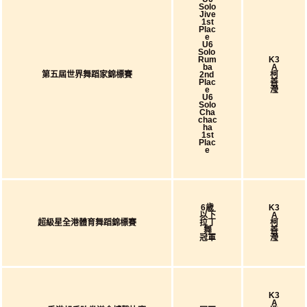
Solo
Jive
1st
Plac
E
U6
Solo
Rum
K3
Ba
A
第五屆世界舞蹈家錦標賽
2nd
柯
Plac
善
E
瀅
U6
Solo
Cha
Chac
Ha
1st
Plac
E
6歲
K3
以下
A
超級星全港體育舞蹈錦標賽
拉丁
柯
舞
善
冠軍
瀅
K3
A