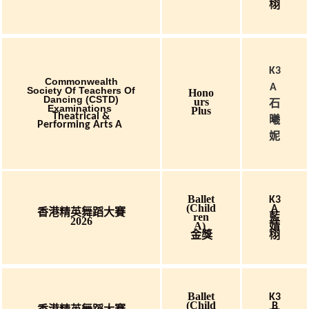
栩
K3
Commonwealth
A
Society Of Teachers Of
Hono
Dancing (CSTD)
Urs
石
Examinations
Plus
Theatrical &
曦
Performing Arts A
妮
Ballet
K3
(child
A
香港精英舞蹈大賽
Ren
藍
2026
A)
婧
金獎
栩
Ballet
K3
(child
B