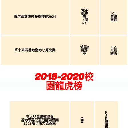
電子
競技
K1
香港跆拳道校際錦標賽2024
賽
B鍾
（個
睿翹
人）
幼童A
K2
第十五屆香港全港心算比賽
組季
B鄭
軍
綽昕
2019-2020校
園龍虎榜
K
2
亞太兒童體藝協會
亞
B
香港學界兒童田徑錦標賽
軍
楊
2019親子接力爸爸組
靖