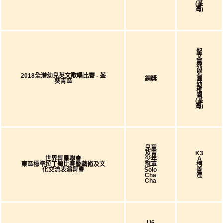
(荃
灣)
聖
文
嘉
幼
兒
2018全港幼兒英文歌唱比賽 - 荃
銅獎
園
葵青區
幼
稚
園
(荃
灣)
兒童
及青
K3
世界舞星聯會
少年
A
東區標準拉丁舞比賽暨藝術及文
冠軍
柯
化交流表演舞會
Solo
善
Cha
瀅
Cha
U6