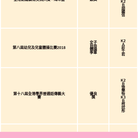
K2
B
胡
國
信
K2
女子
A
自由
第八屆幼兒及兒童體操比賽2018
莊
體操
千
季軍
若
K2
B
徐
樂
第十八屆全港學界普通話傳藝大
優良
怡
賽
獎
K3
B
柯
欣
彤
K3