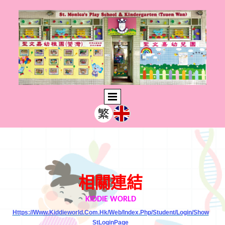
相關連結
KIDDIE WORLD
Https://www.kiddieworld.com.hk/web/index.php/student/login/show
StLoginPage