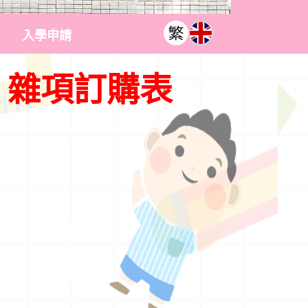
入學申請
勞、雜項訂購表